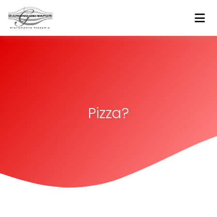
Bussolengo
Giardino dei sapori
Pizza?