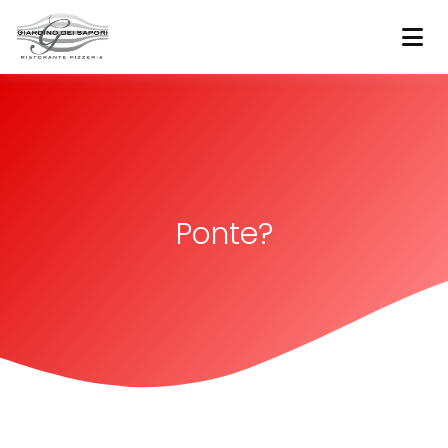
Bussolengo
Giardino dei sapori
Ponte?