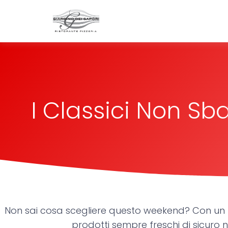
Bussolengo
Giardino dei
I Classici Non Sb
Non sai cosa scegliere questo weekend? Con un p
prodotti sempre freschi di sicuro 