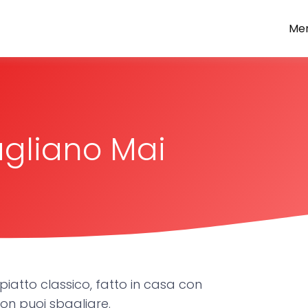
Men
 sapori
agliano Mai
iatto classico, fatto in casa con
non puoi sbagliare.