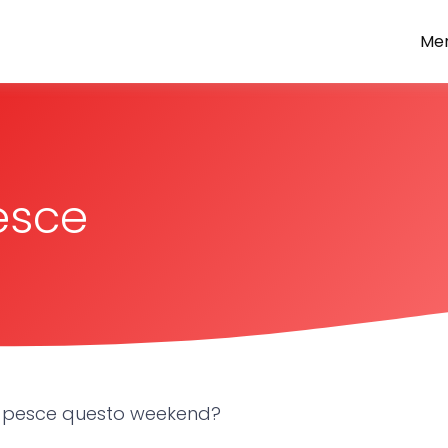
Men
 sapori
esce
i pesce questo weekend?